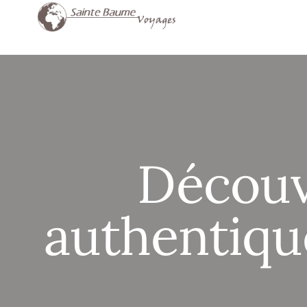
contenu
principal
Découv
authentique