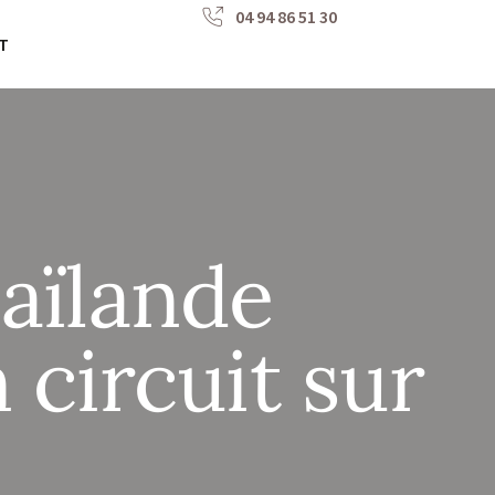
04 94 86 51 30
T
aïlande
 circuit sur