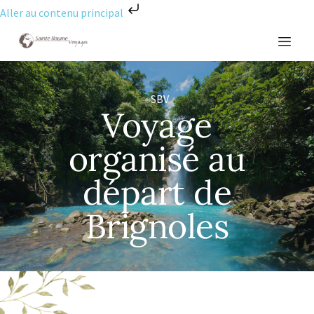
Aller au contenu principal
SBV
Voyage
organisé au
départ de
Brignoles